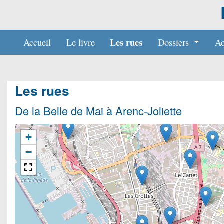
Les rues
Accueil
Le livre
Dossiers
Ac
Les rues
De la Belle de Mai à Arenc-Joliette
+
−