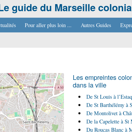
Le guide du Marseille colonia
tualités
Pour aller plus loin ...
Autres Guides
Expre
Les empreintes colon
dans la ville
De St Louis à l’Esta
De St Barthélémy à 
De Montolivet à Châ
De la Capelette à St
Du Roucas Blanc à 