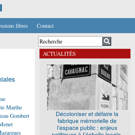
l
ssions libres
Contact
ACTUALITÉS
iales
que
Ste Marthe
Décoloniser et défaire la
teau Gombert
fabrique mémorielle de
 Menet
l’espace public : enjeux
Mazargues
politiques à l’échelle locale.