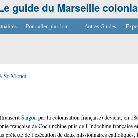
Le guide du Marseille colonia
tualités
Pour aller plus loin ...
Autres Guides
Expre
 à St Menet
(transcrit
Saïgon
par la colonisation française) devient, en 186
lonie française de Cochinchine puis de l’Indochine française 
us prétexte de l’exécution de deux missionnaires catholiques,