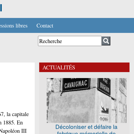
l
ssions libres
Contact
ACTUALITÉS
7, la capitale
en 1885. En
Décoloniser et défaire la
 Napoléon III
fabrique mémorielle de