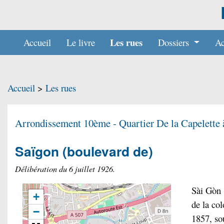
Les rues
Accueil
Le livre
Dossiers
Ac
Accueil
>
Les rues
Arrondissement 10ème - Quartier
De la Capelette
Saïgon
(boulevard de)
Délibération du 6 juillet 1926.
Sài Gòn 
+
de la co
−
1857, so