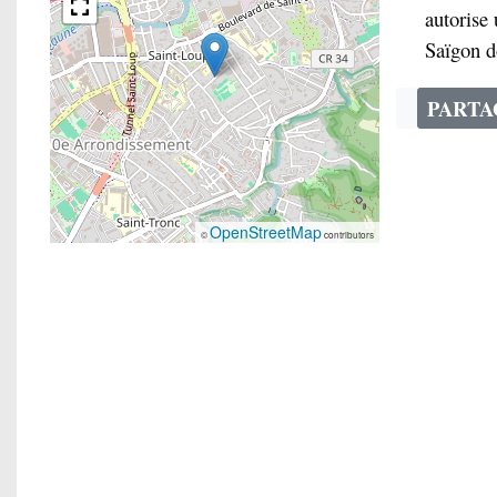
autorise
Saïgon do
PART
OpenStreetMap
©
contributors