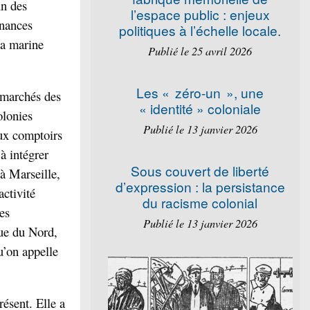
un des
l’espace public : enjeux
inances
politiques à l’échelle locale.
la marine
Publié le 25 avril 2026
Les « zéro-un », une
s marchés des
« identité » coloniale
olonies
Publié le 13 janvier 2026
eux comptoirs
 à intégrer
Sous couvert de liberté
 à Marseille,
d’expression : la persistance
ctivité
du racisme colonial
les
Publié le 13 janvier 2026
que du Nord,
u’on appelle
résent. Elle a