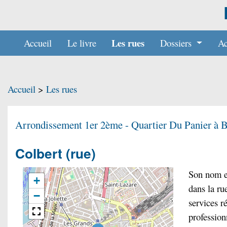
Les rues
Accueil
Le livre
Dossiers
Ac
Accueil
>
Les rues
Arrondissement 1er 2ème - Quartier
Du Panier à B
Colbert
(rue)
Son nom es
+
dans la r
−
services r
profession