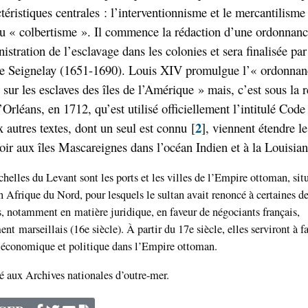
téristiques centrales : l’interventionnisme et le mercantilism
u « colbertisme ». Il commence la rédaction d’une ordonnanc
istration de l’esclavage dans les colonies et sera finalisée par 
e Seignelay (1651-1690). Louis XIV promulgue l’« ordonnanc
sur les esclaves des îles de l’Amérique » mais, c’est sous la 
’Orléans, en 1712, qu’est utilisé officiellement l’intitulé Code
2
 autres textes, dont un seul est connu
[
]
, viennent étendre le
ir aux îles Mascareignes dans l’océan Indien et à la Louisian
chelles du Levant sont les ports et les villes de l’Empire ottoman, sit
n Afrique du Nord, pour lesquels le sultan avait renoncé à certaines de
s, notamment en matière juridique, en faveur de négociants français,
nt marseillais (16e siècle). À partir du 17e siècle, elles serviront à fa
 économique et politique dans l’Empire ottoman.
é aux Archives nationales d’outre-mer.