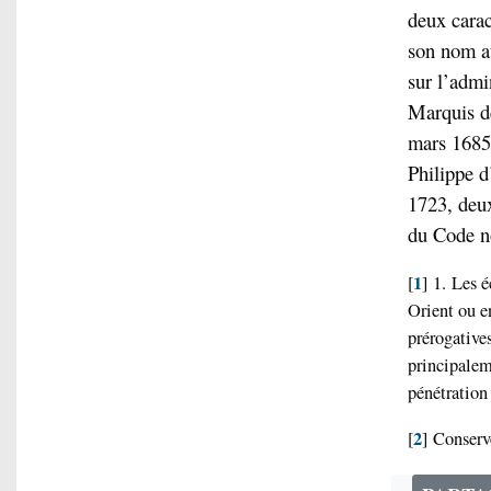
deux carac
son nom a
sur l’admin
Marquis d
mars 1685 
Philippe d
1723, deux
du Code no
1
[
]
1. Les é
Orient ou e
prérogative
principaleme
pénétration
2
[
]
Conserv