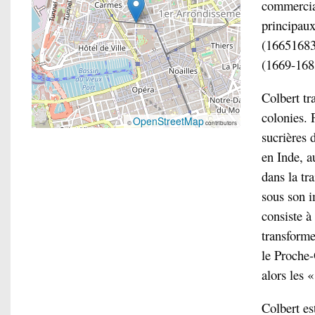
commercial
principaux
(16651683)
(1669-168
Colbert tr
colonies. 
OpenStreetMap
©
contributors
sucrières 
en Inde, a
dans la tr
sous son i
consiste à
transforme
le Proche-
alors les 
Colbert es