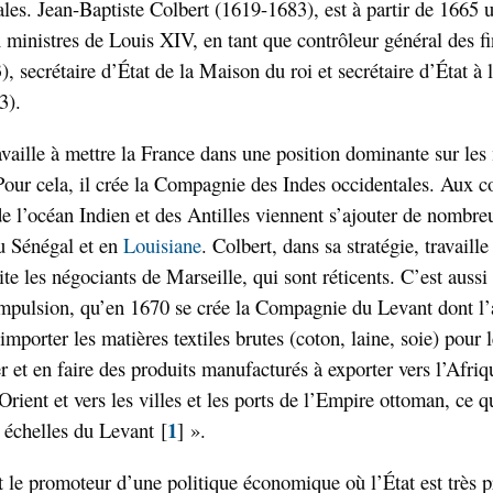
es. Jean-Baptiste Colbert (1619-1683), est à partir de 1665 
 ministres de Louis XIV, en tant que contrôleur général des f
, secrétaire d’État de la Maison du roi et secrétaire d’État à 
3).
availle à mettre la France dans une position dominante sur le
Pour cela, il crée la Compagnie des Indes occidentales. Aux c
de l’océan Indien et des Antilles viennent s’ajouter de nombr
u Sénégal et en
Louisiane
. Colbert, dans sa stratégie, travaille
aite les négociants de Marseille, qui sont réticents. C’est aussi
mpulsion, qu’en 1670 se crée la Compagnie du Levant dont l’a
 importer les matières textiles brutes (coton, laine, soie) pour 
r et en faire des produits manufacturés à exporter vers l’Afri
Orient et vers les villes et les ports de l’Empire ottoman, ce q
1
« échelles du Levant
[
]
».
t le promoteur d’une politique économique où l’État est très p