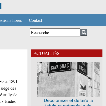
l
ssions libres
Contact
ACTUALITÉS
89 et 1891
 siège des
é au lycée
Décoloniser et défaire la
ux études
fabrique mémorielle de