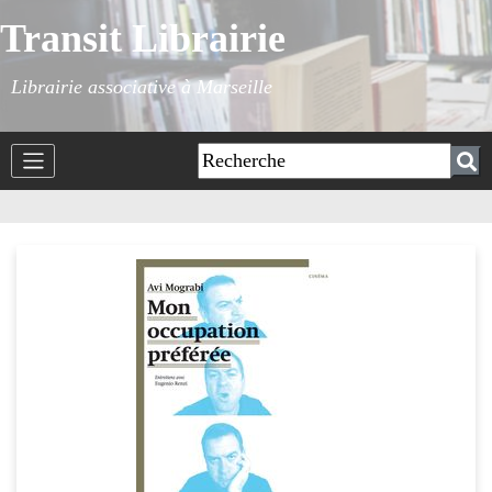
Transit Librairie
Librairie associative à Marseille