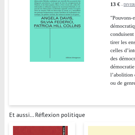
13 €
-
DIVE
"Pouvons-no
démocratiqu
conduisent 
tirer les e
celles d’in
des démocr
démocratie
l’abolition
ou de genr
Et aussi... Réflexion politique