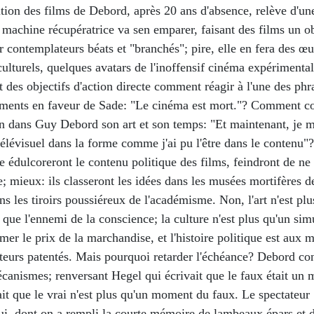
tion des films de Debord, après 20 ans d'absence, relève d'une
a machine récupératrice va sen emparer, faisant des films un o
r contemplateurs béats et "branchés"; pire, elle en fera des œu
culturels, quelques avatars de l'inoffensif cinéma expérimenta
t des objectifs d'action directe comment réagir à l'une des phr
ments en faveur de Sade: "Le cinéma est mort."? Comment 
ion dans Guy Debord son art et son temps: "Et maintenant, je 
-télévisuel dans la forme comme j'ai pu l'être dans le contenu"?
e édulcoreront le contenu politique des films, feindront de ne 
 mieux: ils classeront les idées dans les musées mortifères d
ans les tiroirs poussiéreux de l'académisme. Non, l'art n'est plu
 que l'ennemi de la conscience; la culture n'est plus qu'un sim
timer le prix de la marchandise, et l'histoire politique est aux 
teurs patentés. Mais pourquoi retarder l'échéance? Debord con
écanismes; renversant Hegel qui écrivait que le faux était un
vait que le vrai n'est plus qu'un moment du faux. Le spectateur
hui, dont on a rempli la courte mémoire de lambeaux épars et