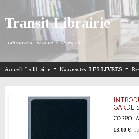
Transit Librairie
Librairie associative à Marseille
Accueil
La librairie
Nouveautés
LES LIVRES
Re
INTROD
GARDE 
COPPOLA
13,00 €
-
SU