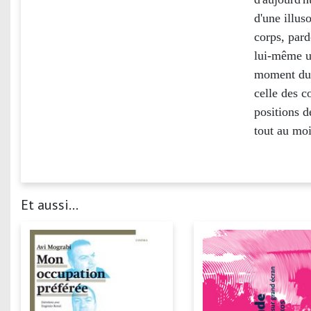
d'une illus
corps, pard
lui-même un
moment du v
celle des c
positions d
tout au moi
Et aussi...