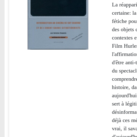
La réappari
certaine: l
fétiche pou
des objets 
contextes e
Film Hurle
l'affirmat
d'être anti
du spectacl
comprendre;
histoire, d
aujourd'hui
sert à légi
désinforma
déjà ces m
vrai, il sa
d'aujourd'