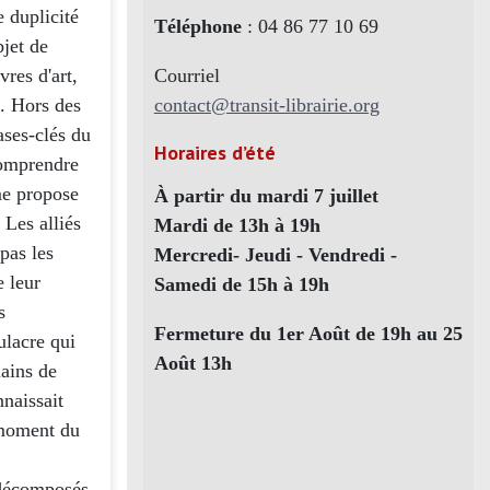
 duplicité
Téléphone
: 04 86 77 10 69
bjet de
Courriel
vres d'art,
contact@transit-librairie.org
l. Hors des
ases-clés du
Horaires d’été
comprendre
me propose
À partir du mardi 7 juillet
 Les alliés
Mardi de 13h à 19h
pas les
Mercredi- Jeudi - Vendredi -
e leur
Samedi de 15h à 19h
s
Fermeture du 1er Août de 19h au 25
ulacre qui
Août 13h
mains de
naissait
 moment du
 décomposés