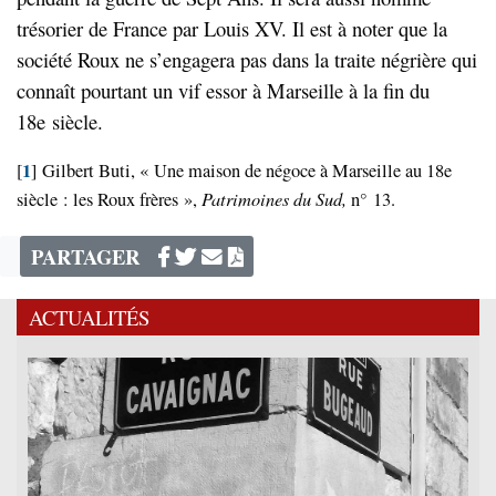
trésorier de France par Louis XV. Il est à noter que la
société Roux ne s’engagera pas dans la traite négrière qui
connaît pourtant un vif essor à Marseille à la fin du
18e siècle.
1
[
]
Gilbert Buti, « Une maison de négoce à Marseille au 18e
P
atrimoines
du Sud,
siècle : les Roux frères »,
n° 13.
PARTAGER
ACTUALITÉS