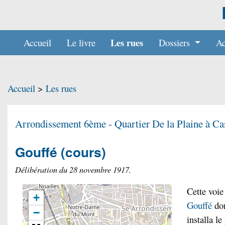
Les rues
Accueil
Le livre
Dossiers
Ac
Accueil
>
Les rues
Arrondissement 6ème - Quartier
De la Plaine à Cas
Gouffé
(cours)
Délibération du 28 novembre 1917.
Cette voie
+
Gouffé
don
−
installa l