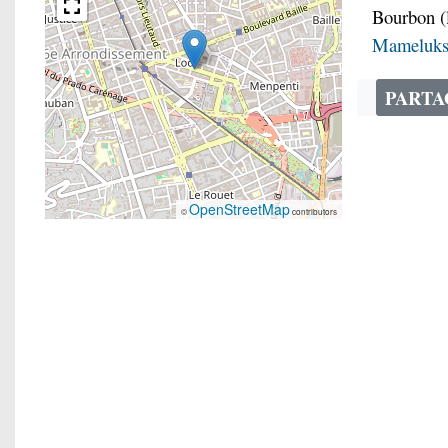
Bourbon (l
Mameluk
PART
OpenStreetMap
©
contributors