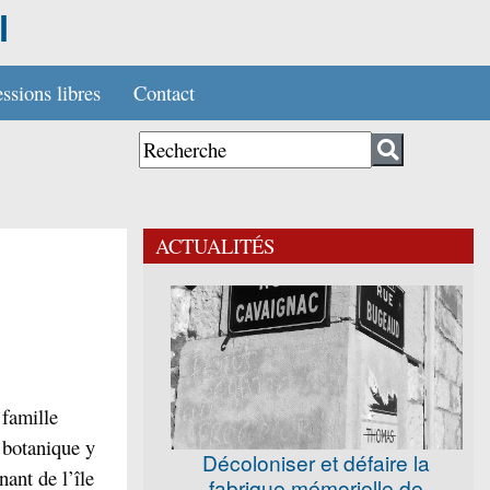
l
ssions libres
Contact
ACTUALITÉS
 famille
 botanique y
Décoloniser et défaire la
nant de l’île
fabrique mémorielle de