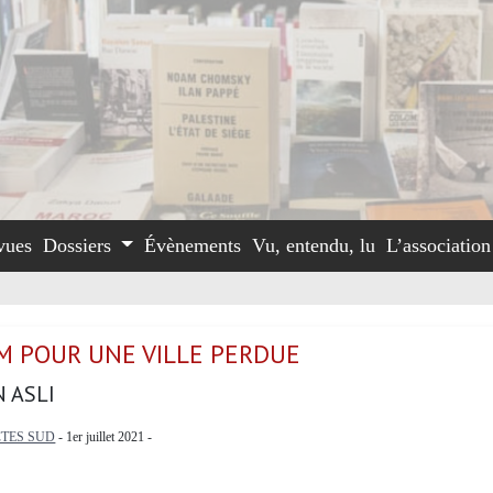
vues
Dossiers
Évènements
Vu, entendu, lu
L’associatio
M POUR UNE VILLE PERDUE
 ASLI
TES SUD
- 1er juillet 2021 -