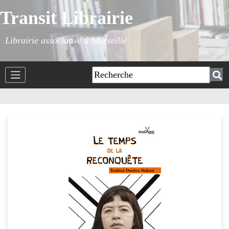
Transit Librairie
Librairie associative à Marseille