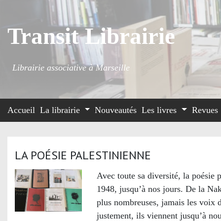
Transit Librairie
Librairie associative à Marseille
Accueil
La librairie
Nouveautés
Les livres
Revues
LA POÉSIE PALESTINIENNE
Avec toute sa diversité, la poésie 
1948, jusqu’à nos jours. De la Na
plus nombreuses, jamais les voix d
justement, ils viennent jusqu’à nou