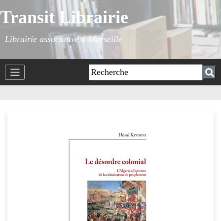
Transit Librairie
Librairie associative à Marseille