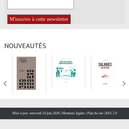
NOUVEAUTÉS
Mise à jour :mercredi 24 juin 2026 |
Mentions légales
|
Plan du site
|
RSS 2.0