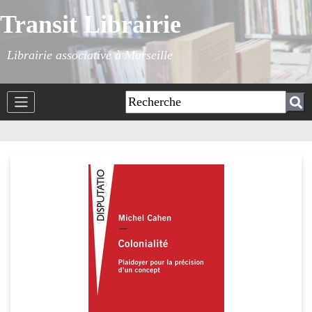
Transit Librairie
Librairie associative à Marseille