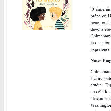
"J’aimerai
préparer. 
heureux et 
devons élev
Chimamanda
la question
expérience
Notes Biog
Chimamanda
l’Universit
étudier. Di
en création
africaines
Washington.