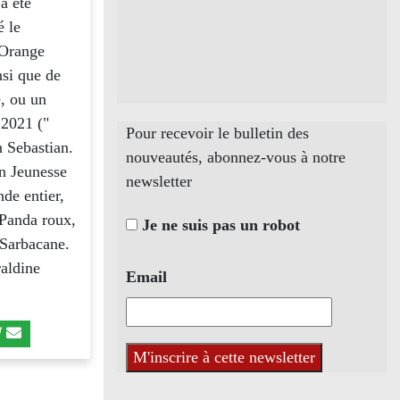
a été
é le
’Orange
nsi que de
e, ou un
 2021 ("
Pour recevoir le bulletin des
n Sebastian.
nouveautés, abonnez-vous à notre
on Jeunesse
newsletter
de entier,
 Panda roux,
Je ne suis pas un robot
Sarbacane.
raldine
Email