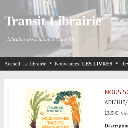
Transit Librairie
Librairie associative à Marseille
Accueil
La librairie
Nouveautés
LES LIVRES
Re
NOUS S
ADICHIE
13.5 €
-
GAL
Descriptio