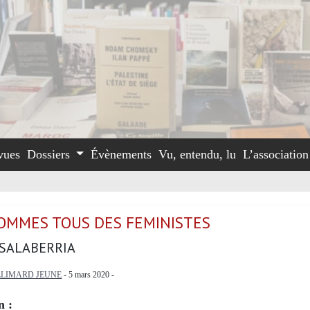
vues
Dossiers
Évènements
Vu, entendu, lu
L’associatio
OMMES TOUS DES FEMINISTES
/SALABERRIA
LIMARD JEUNE
- 5 mars 2020 -
n :