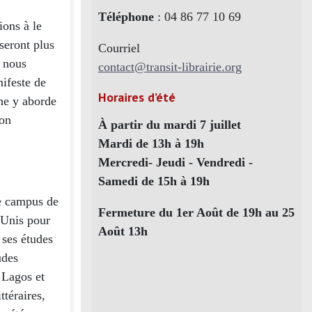
Téléphone
: 04 86 77 10 69
ons à le
seront plus
Courriel
: nous
contact@transit-librairie.org
nifeste de
Horaires d’été
ne y aborde
son
À partir du mardi 7 juillet
Mardi de 13h à 19h
Mercredi- Jeudi - Vendredi -
Samedi de 15h à 19h
e campus de
Fermeture du 1er Août de 19h au 25
-Unis pour
Août 13h
 ses études
udes
 Lagos et
téraires,