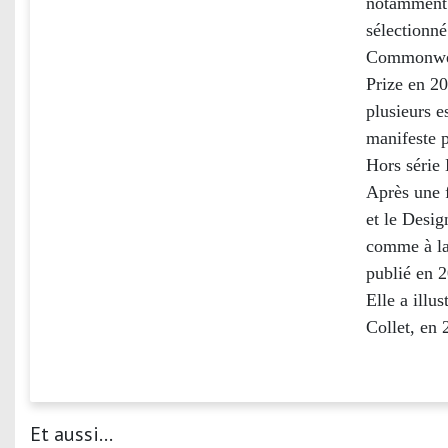
notamment 
sélectionné
Commonweal
Prize en 20
plusieurs 
manifeste p
Hors série 
Après une f
et le Desig
comme à la
publié en 
Elle a illu
Collet, en 
Et aussi...