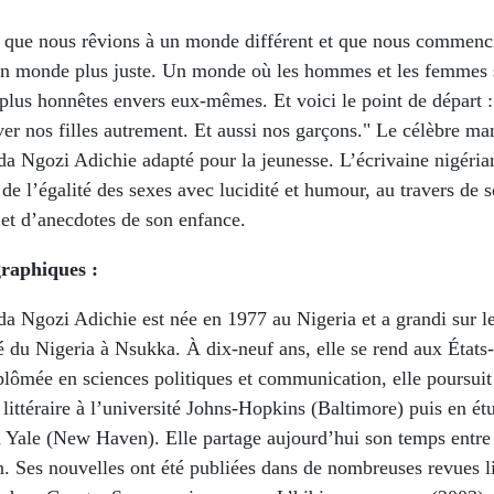
s que nous rêvions à un monde différent et que nous commenci
Un monde plus juste. Un monde où les hommes et les femmes 
plus honnêtes envers eux-mêmes. Et voici le point de départ 
er nos filles autrement. Et aussi nos garçons." Le célèbre ma
 Ngozi Adichie adapté pour la jeunesse. L’écrivaine nigéria
 de l’égalité des sexes avec lucidité et humour, au travers de 
 et d’anecdotes de son enfance.
raphiques :
 Ngozi Adichie est née en 1977 au Nigeria et a grandi sur l
é du Nigeria à Nsukka. À dix-neuf ans, elle se rend aux États
plômée en sciences politiques et communication, elle poursuit
 littéraire à l’université Johns-Hopkins (Baltimore) puis en ét
 à Yale (New Haven). Elle partage aujourd’hui son temps entre
 Ses nouvelles ont été publiées dans de nombreuses revues lit