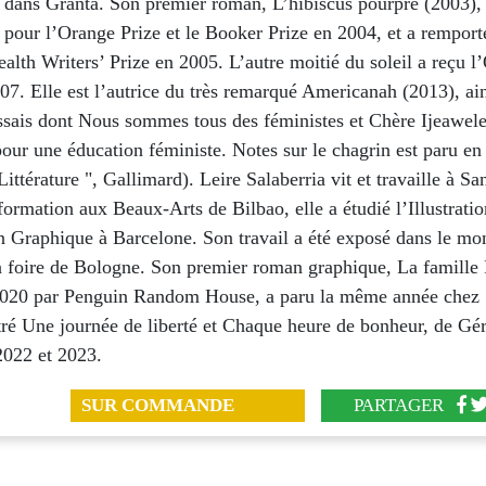
dans Granta. Son premier roman, L’hibiscus pourpre (2003), 
 pour l’Orange Prize et le Booker Prize en 2004, et a remport
th Writers’ Prize en 2005. L’autre moitié du soleil a reçu l
07. Elle est l’autrice du très remarqué Americanah (2013), ai
essais dont Nous sommes tous des féministes et Chère Ijeawel
our une éducation féministe. Notes sur le chagrin est paru en
Littérature ", Gallimard). Leire Salaberria vit et travaille à Sa
ormation aux Beaux-Arts de Bilbao, elle a étudié l’Illustrati
n Graphique à Barcelone. Son travail a été exposé dans le mon
 foire de Bologne. Son premier roman graphique, La famille
2020 par Penguin Random House, a paru la même année chez 
stré Une journée de liberté et Chaque heure de bonheur, de Gé
2022 et 2023.
SUR COMMANDE
PARTAGER