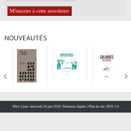
NOUVEAUTÉS
Mise à jour :mercredi 24 juin 2026 |
Mentions légales
|
Plan du site
|
RSS 2.0