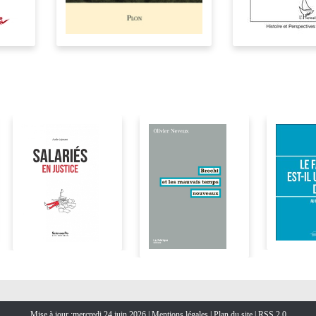
Mise à jour :mercredi 24 juin 2026 |
Mentions légales
|
Plan du site
|
RSS 2.0