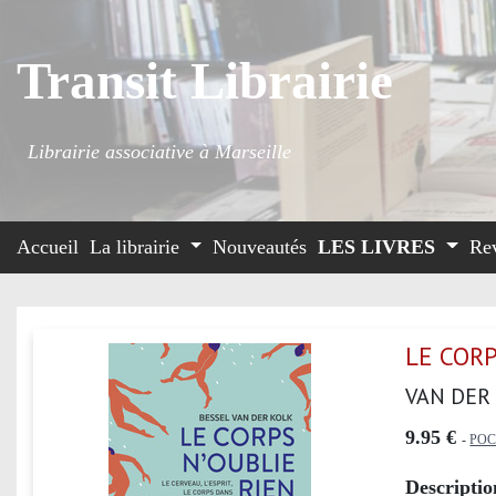
Transit Librairie
Librairie associative à Marseille
Accueil
La librairie
Nouveautés
LES LIVRES
Re
LE CORP
VAN DER 
9.95 €
-
POC
Descriptio