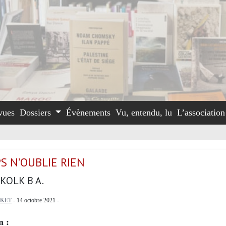
vues
Dossiers
Évènements
Vu, entendu, lu
L’associatio
S N’OUBLIE RIEN
KOLK B A.
KET
- 14 octobre 2021 -
n :