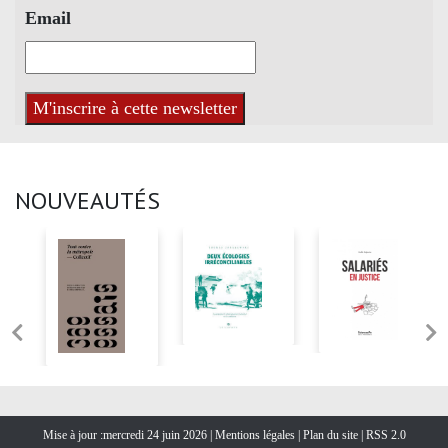
Email
NOUVEAUTÉS
Mise à jour :mercredi 24 juin 2026 |
Mentions légales
|
Plan du site
|
RSS 2.0