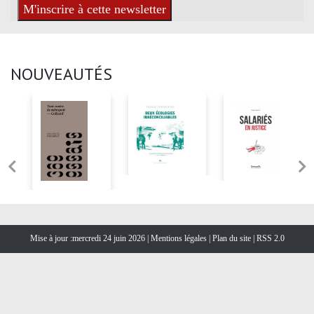
NOUVEAUTÉS
Mise à jour :mercredi 24 juin 2026 |
Mentions légales
|
Plan du site
|
RSS 2.0