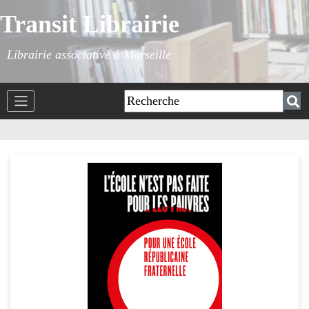
Transit Librairie
Librairie associative à Marseille