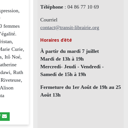
Téléphone
: 04 86 77 10 69
xpression,
r
Courriel
 40 femmes
contact@transit-librairie.org
’égalité.
Horaires d’été
ristan,
arie Curie,
À partir du mardi 7 juillet
s, Itô Noé,
Mardi de 13h à 19h
atherine
Mercredi- Jeudi - Vendredi -
adawi, Ruth
Samedi de 15h à 19h
 Riveteuse,
Fermeture du 1er Août de 19h au 25
 Alison
Août 13h
ata