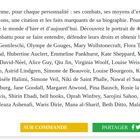
me, pour chaque personnalité : ses combats, ses moyens d’e
tions, une citation et les faits marquants de sa biographie. Pou
 le monde d’hier et d’aujourd’hui. Découvrez le portrait de
battu pour se faire entendre, défendre leurs droits et obtenir l
Gentileschi, Olympe de Gouges, Mary Wollstonecraft, Flora T
d, Hubertine Auclert, Emmeline Pankhurst, Kate Sheppard, M
David-Néel, Alice Guy, Qiu Jin, Virginia Woolf, Louise Weis
o, Astrid Lindgren, Simone de Beauvoir, Louise Bourgeois, K
isèle Halimi, Simone Veil, Niki de Saint Phalle, Nawal el Sa
burg, Jane Goodall, Margaret Atwood, Pina Bausch, Rosie la
is, Shirin Ebadi, bell hooks, Oprah Winfrey, Sarojini Sahoo,
eaza Ashenafi, Waris Dirie, Mana al-Sharif, Beth Ditto, Mal
SUR COMMANDE
PARTAGER