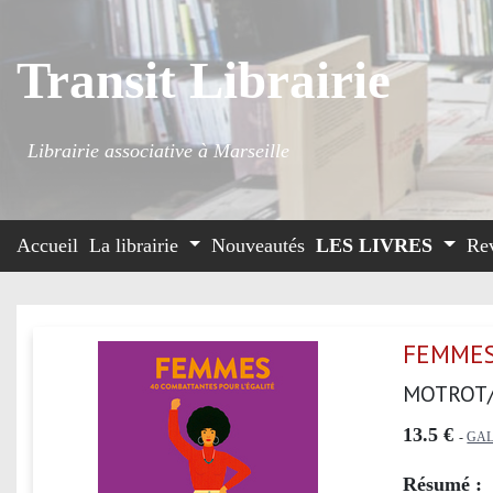
Transit Librairie
Librairie associative à Marseille
Accueil
La librairie
Nouveautés
LES LIVRES
Re
FEMMES
MOTROT/
13.5 €
-
GAL
Résumé :