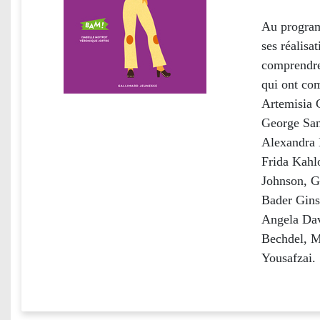
Au program
ses réalisa
comprendre
qui ont com
Artemisia 
George San
Alexandra 
Frida Kahl
Johnson, G
Bader Gins
Angela Dav
Bechdel, M
Yousafzai.