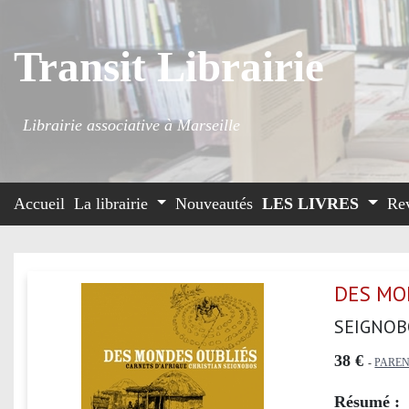
Transit Librairie
Librairie associative à Marseille
Accueil
La librairie
Nouveautés
LES LIVRES
Re
DES MO
SEIGNOB
38 €
-
PARE
Résumé :