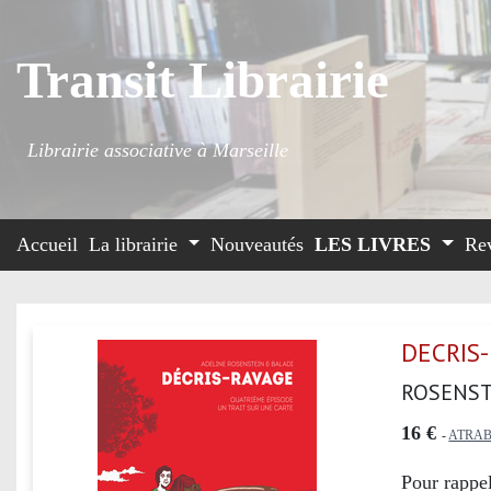
Transit Librairie
Librairie associative à Marseille
Accueil
La librairie
Nouveautés
LES LIVRES
Re
DECRIS
ROSENST
16 €
-
ATRAB
Pour rappel