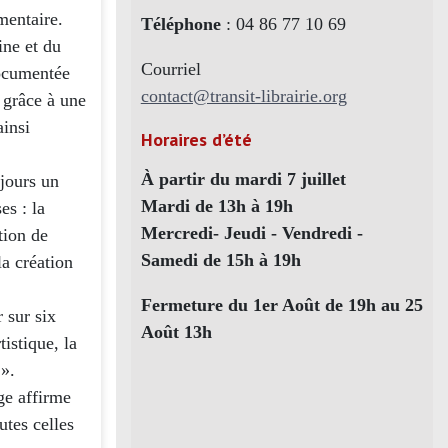
mentaire.
Téléphone
: 04 86 77 10 69
ine et du
Courriel
Documentée
contact@transit-librairie.org
, grâce à une
ainsi
Horaires d’été
À partir du mardi 7 juillet
jours un
Mardi de 13h à 19h
es : la
Mercredi- Jeudi - Vendredi -
tion de
Samedi de 15h à 19h
la création
Fermeture du 1er Août de 19h au 25
 sur six
Août 13h
istique, la
 ».
ge affirme
utes celles