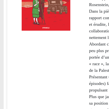
Rosenstein,
Dans la piè
rapport co
et érudite,
collaborati
nettement l
Abordant c
peu plus pr
portée d’un
« race », l
de la Pales
Présentant 
épisodes) f
propulsant 
Plus que ja
sa position