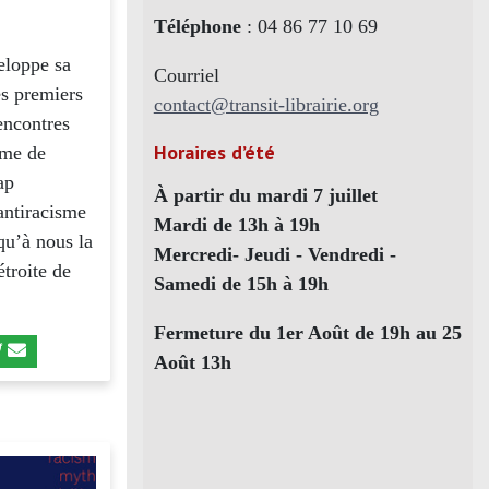
Téléphone
: 04 86 77 10 69
veloppe sa
Courriel
es premiers
contact@transit-librairie.org
encontres
Horaires d’été
sme de
ap
À partir du mardi 7 juillet
antiracisme
Mardi de 13h à 19h
squ’à nous la
Mercredi- Jeudi - Vendredi -
étroite de
Samedi de 15h à 19h
Fermeture du 1er Août de 19h au 25
Août 13h