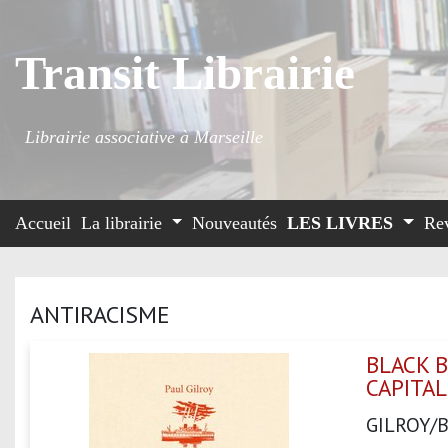
Transit Librairie
Librairie associative à Marseille
Accueil
La librairie
Nouveautés
LES LIVRES
Re
ANTIRACISME
BLACK B
CAPITA
GILROY/