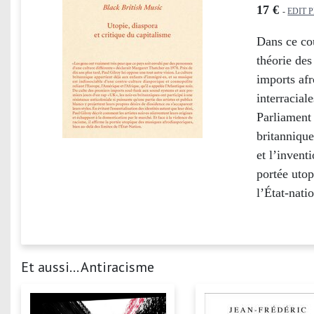
17 €
-
EDIT 
Dans ce cou
théorie de
imports afr
interracial
Parliament
britannique
et l’invent
portée utop
l’État-nati
Et aussi... Antiracisme