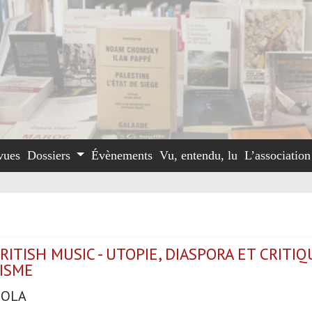
vues
Dossiers
Évènements
Vu, entendu, lu
L’associatio
RITISH MUSIC - UTOPIE, DIASPORA ET CRITI
LISME
BOLA