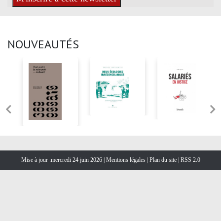
NOUVEAUTÉS
Mise à jour :mercredi 24 juin 2026 |
Mentions légales
|
Plan du site
|
RSS 2.0