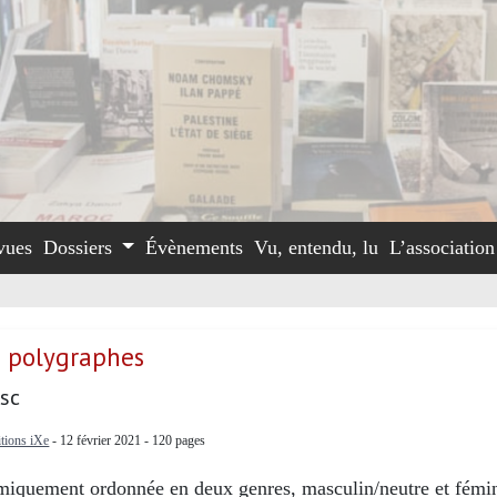
vues
Dossiers
Évènements
Vu, entendu, lu
L’associatio
s polygraphes
asc
itions iXe
- 12 février 2021 - 120 pages
miquement ordonnée en deux genres, masculin/neutre et fémin