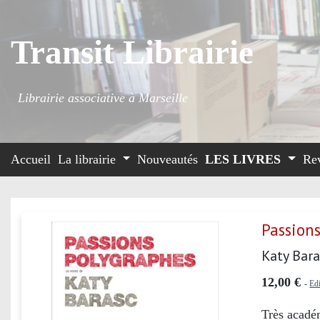
Transit Librairie
Librairie associative à Marseille
Accueil
La librairie
Nouveautés
LES LIVRES
Re
Passion
Katy Bar
12,00 €
-
Ed
Très acadé