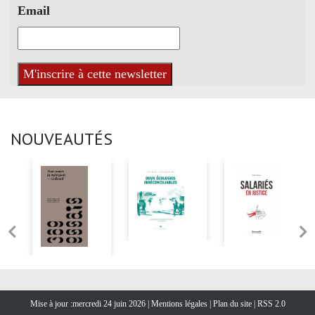
Email
NOUVEAUTÉS
Mise à jour :mercredi 24 juin 2026 |
Mentions légales
|
Plan du site
|
RSS 2.0