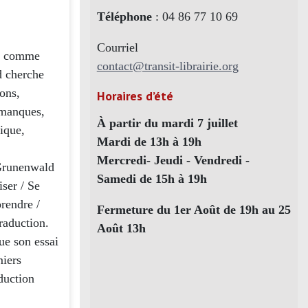
Téléphone
: 04 86 77 10 69
Courriel
s, comme
contact@transit-librairie.org
d cherche
ions,
Horaires d’été
x manques,
À partir du mardi 7 juillet
tique,
Mardi de 13h à 19h
Mercredi- Jeudi - Vendredi -
 Grunenwald
Samedi de 15h à 19h
iser / Se
prendre /
Fermeture du 1er Août de 19h au 25
traduction.
Août 13h
ue son essai
miers
aduction