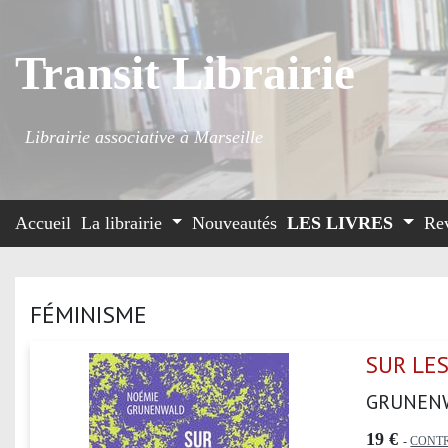
Transit Librairie
Librairie associative à Marseille
Accueil
La librairie
Nouveautés
LES LIVRES
Re
FÉMINISME
SUR LES
GRUNEN
19 €
-
CONTR