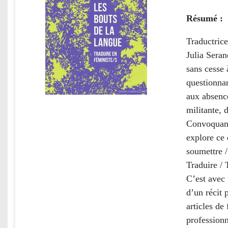
Résumé :
Traductric
Julia Sera
sans cesse 
questionnan
aux absence
militante, 
Convoquant
explore ce 
soumettre /
Traduire / 
C’est avec
d’un récit 
articles de
professionn