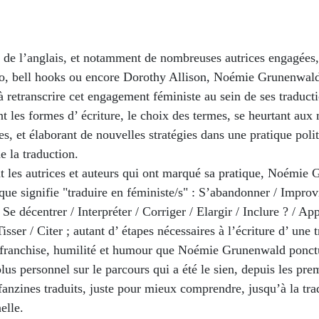
e de l’anglais, et notamment de nombreuses autrices engagée
no, bell hooks ou encore Dorothy Allison, Noémie Grunenwal
à retranscrire cet engagement féministe au sein de ses traduct
t les formes d’ écriture, le choix des termes, se heurtant au
s, et élaborant de nouvelles stratégies dans une pratique poli
de la traduction.
 les autrices et auteurs qui ont marqué sa pratique, Noémie
que signifie "traduire en féministe/s" : S’abandonner / Improv
 Se décentrer / Interpréter / Corriger / Elargir / Inclure ? / Ap
Tisser / Citer ; autant d’ étapes nécessaires à l’écriture d’ une 
 franchise, humilité et humour que Noémie Grunenwald ponct
plus personnel sur le parcours qui a été le sien, depuis les pre
 fanzines traduits, juste pour mieux comprendre, jusqu’à la tr
elle.