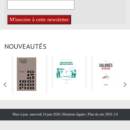
NOUVEAUTÉS
Mise à jour :mercredi 24 juin 2026 |
Mentions légales
|
Plan du site
|
RSS 2.0