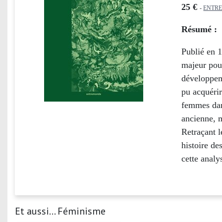
25 €
-
ENTR
Résumé :
Publié en 
majeur pour
développem
pu acquérir
femmes dan
ancienne, 
Retraçant l
histoire de
cette analy
Et aussi... Féminisme