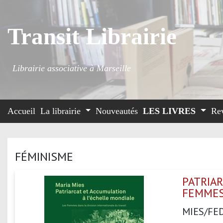
Transit Librairie
Librairie associative à Marseille
Accueil
La librairie
Nouveautés
LES LIVRES
Re
FÉMINISME
PATRIAR
FEMMES
MIES/FED