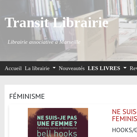
Transit Librairie
Librairie associative à Marseille
Accueil
La librairie
Nouveautés
LES LIVRES
Re
FÉMINISME
NE SUIS
FEMINI
HOOKS/