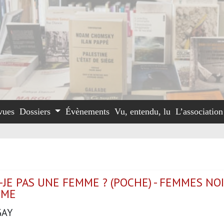
vues
Dossiers
Évènements
Vu, entendu, lu
L’associatio
-JE PAS UNE FEMME ? (POCHE) - FEMMES NO
SME
GAY