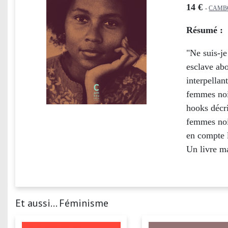
14 €
-
CAMB
Résumé :
"Ne suis-je
esclave abo
interpellan
femmes noir
hooks décri
femmes noir
en compte l
Un livre m
Et aussi... Féminisme