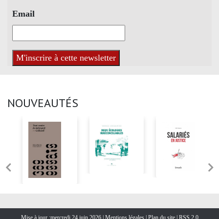
Email
NOUVEAUTÉS
Mise à jour :mercredi 24 juin 2026 |
Mentions légales
|
Plan du site
|
RSS 2.0