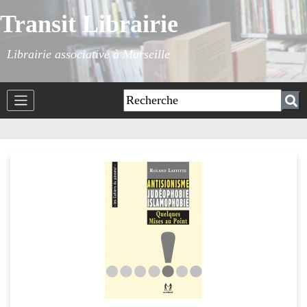
Transit Librairie
Librairie associative à Marseille