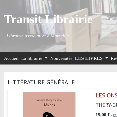
Transit Librairie
Librairie associative à Marseille
Accueil
La librairie
Nouveautés
LES LIVRES
Re
LITTÉRATURE GÉNÉRALE
LESION
THERY-G
19,00 €
-
B