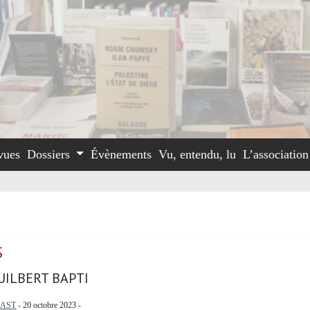
vues
Dossiers
Évènements
Vu, entendu, lu
L’associatio
S
UILBERT BAPTI
LAST
- 20 octobre 2023 -