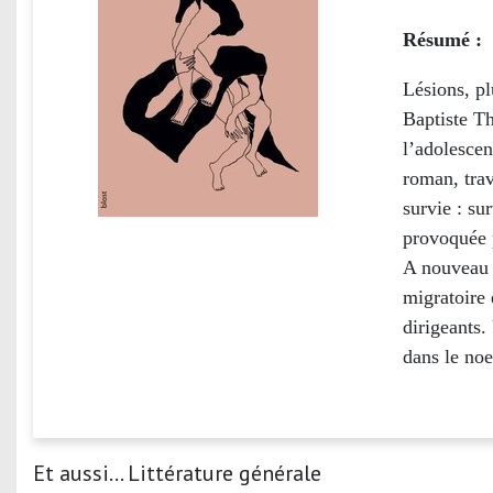
Résumé :
Lésions, pl
Baptiste Th
l’adolesce
roman, trav
survie : su
provoquée p
A nouveau e
migratoire 
dirigeants.
dans le noe
Et aussi... Littérature générale