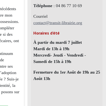
Téléphone
: 04 86 77 10 69
ntécédents
rire mon
Courriel
possessions.
contact@transit-librairie.org
compléter
Horaires d’été
e si des
écaires, ont
À partir du mardi 7 juillet
Mardi de 13h à 19h
ontinuum
Mercredi- Jeudi - Vendredi -
 de
Samedi de 15h à 19h
ntre ses
Fermeture du 1er Août de 19h au 25
l’adoption
Août 13h
e ? Suis-je
entité, la
, posons sur