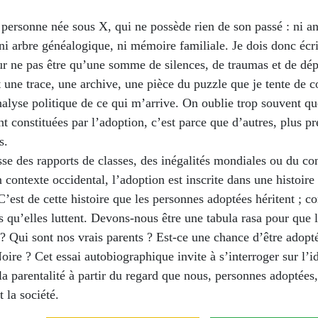
 personne née sous X, qui ne possède rien de son passé : ni a
ni arbre généalogique, ni mémoire familiale. Je dois donc éc
ur ne pas être qu’une somme de silences, de traumas et de dé
t une trace, une archive, une pièce du puzzle que je tente de 
nalyse politique de ce qui m’arrive. On oublie trop souvent qu
nt constituées par l’adoption, c’est parce que d’autres, plus pr
s.
sse des rapports de classes, des inégalités mondiales ou du c
n contexte occidental, l’adoption est inscrite dans une histoire
C’est de cette histoire que les personnes adoptées héritent ; co
s qu’elles luttent. Devons-nous être une tabula rasa pour que 
? Qui sont nos vrais parents ? Est-ce une chance d’être adopté
oire ? Cet essai autobiographique invite à s’interroger sur l’id
t la parentalité à partir du regard que nous, personnes adoptées
t la société.