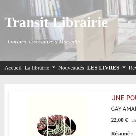
Transit Librairie
Librairie associative à Marseille
Accueil
La librairie
Nouveautés
LES LIVRES
Re
UNE PO
GAY AMA
22,00 €
-
L
Résumé :