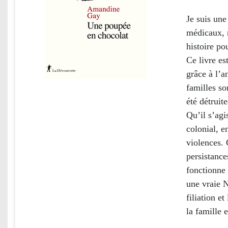
Je suis une
médicaux, 
histoire po
Ce livre es
grâce à l’a
familles so
été détruite
Qu’il s’agi
colonial, e
violences. 
persistance
fonctionne 
une vraie N
filiation e
la famille e