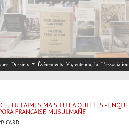
vues
Dossiers
Évènements
Vu, entendu, lu
L’associatio
CE, TU L’AIMES MAIS TU LA QUITTES - ENQU
SPORA FRANCAISE MUSULMANE
/PICARD