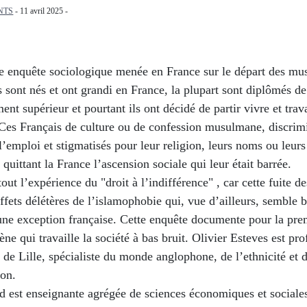
NTS
- 11 avril 2025 -
e enquête sociologique menée en France sur le départ des m
ls sont nés et ont grandi en France, la plupart sont diplômés de
ent supérieur et pourtant ils ont décidé de partir vivre et trava
 Ces Français de culture ou de confession musulmane, discrimi
’emploi et stigmatisés pour leur religion, leurs noms ou leurs
 quittant la France l’ascension sociale qui leur était barrée.
rtout l’expérience du "droit à l’indifférence" , car cette fuite 
effets délétères de l’islamophobie qui, vue d’ailleurs, semble b
une exception française. Cette enquête documente pour la pre
e qui travaille la société à bas bruit. Olivier Esteves est pro
é de Lille, spécialiste du monde anglophone, de l’ethnicité et 
ion.
d est enseignante agrégée de sciences économiques et sociales