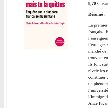
8,70 €
-
POI
Résumé :
La premièr
français. I
l’enseignem
l’étranger.
marché de l
trouvent en
Ils font su
révèle les 
constituer 
un phénomèn
l’universit
l’immigrat
Alice Picar