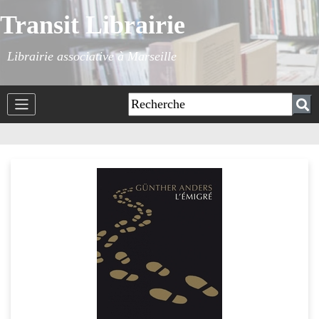
Transit Librairie
Librairie associative à Marseille