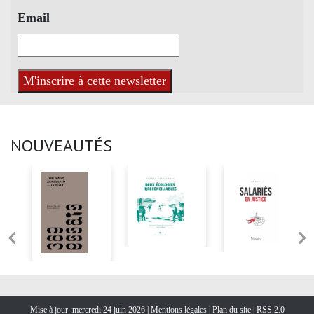
Email
NOUVEAUTÉS
Mise à jour :mercredi 24 juin 2026 |
Mentions légales
|
Plan du site
|
RSS 2.0