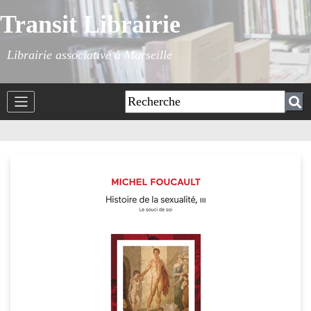
Transit Librairie
Librairie associative à Marseille