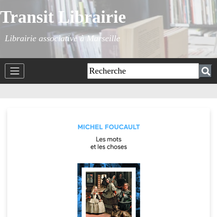
Transit Librairie
Librairie associative à Marseille