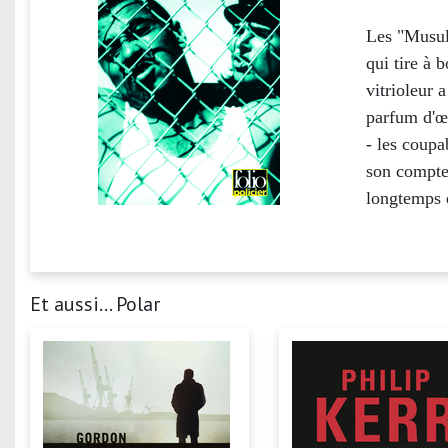
Les "Musul
qui tire à 
vitrioleur 
parfum d'œi
- les coupa
son compte 
longtemps q
Et aussi... Polar