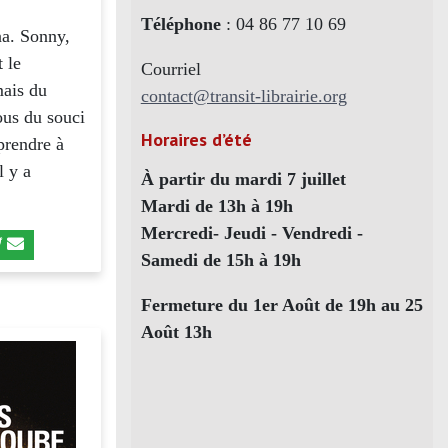
Téléphone
: 04 86 77 10 69
a. Sonny,
t le
Courriel
mais du
contact@transit-librairie.org
ous du souci
Horaires d’été
eprendre à
l y a
À partir du mardi 7 juillet
Mardi de 13h à 19h
Mercredi- Jeudi - Vendredi -
Samedi de 15h à 19h
Fermeture du 1er Août de 19h au 25
Août 13h