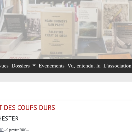
vues
Dossiers
Évènements
Vu, entendu, lu
L’associatio
UT DES COUPS DURS
HESTER
IO
- 9 janvier 2003 -