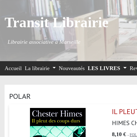
Transit Librairie
Librairie associative à Marseille
Accueil
La librairie
Nouveautés
LES LIVRES
Re
POLAR
IL PLE
HIMES C
8,10 €
-
FOL