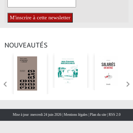
NOUVEAUTÉS
Mise à jour :mercredi 24 juin 2026 |
Mentions légales
|
Plan du site
|
RSS 2.0