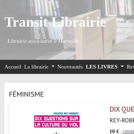
Transit Librairie
Librairie associative à Marseille
Accueil
La librairie
Nouveautés
LES LIVRES
Re
FÉMINISME
DIX QU
REY-ROB
10 €
-
LIBER