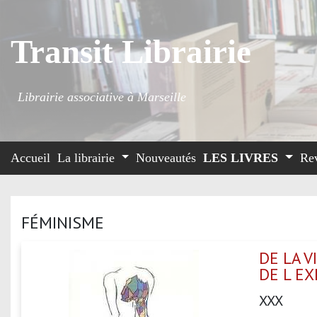
Transit Librairie
Librairie associative à Marseille
Accueil
La librairie
Nouveautés
LES LIVRES
Re
FÉMINISME
DE LA 
DE L EX
XXX