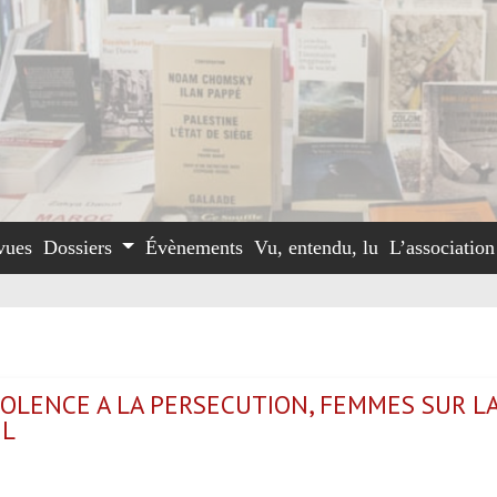
vues
Dossiers
Évènements
Vu, entendu, lu
L’associatio
VIOLENCE A LA PERSECUTION, FEMMES SUR L
IL