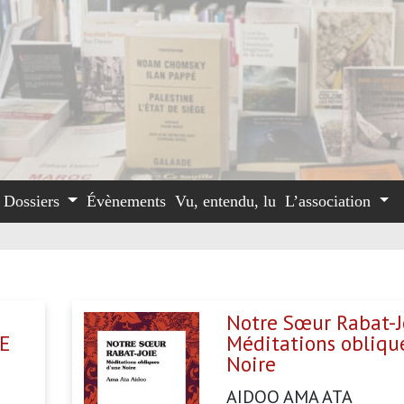
Dossiers
Évènements
Vu, entendu, lu
L’association
Notre Sœur Rabat-Jo
NE
Méditations obliqu
Noire
AIDOO AMA ATA