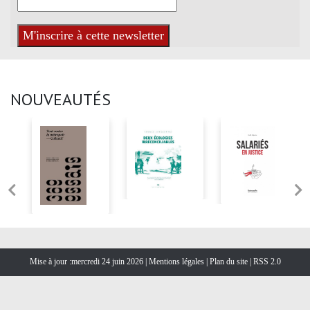
NOUVEAUTÉS
Mise à jour :mercredi 24 juin 2026 |
Mentions légales
|
Plan du site
|
RSS 2.0