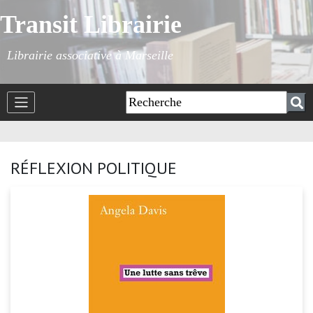
Transit Librairie
Librairie associative à Marseille
RÉFLEXION POLITIQUE