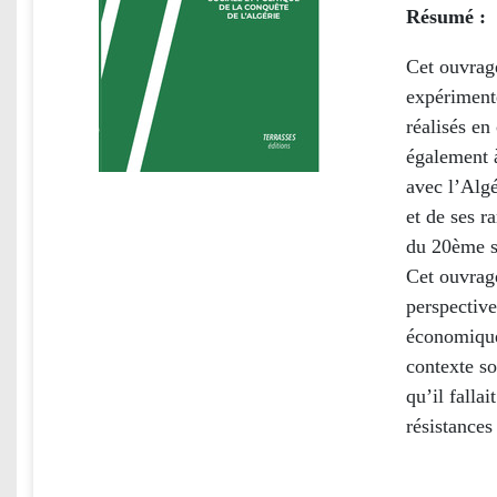
Résumé :
Cet ouvrag
expérimente
réalisés en
également à
avec l’Algé
et de ses r
du 20ème s
Cet ouvrag
perspective
économique 
contexte so
qu’il fallai
résistances