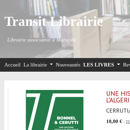
Transit Librairie
Librairie associative à Marseille
Accueil
La librairie
Nouveautés
LES LIVRES
Re
UNE HI
L’ALGER
CERRUTI
10,00 €
-
T