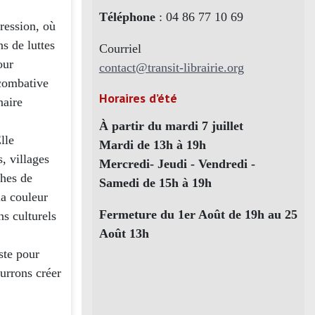
Téléphone
: 04 86 77 10 69
ression, où
ns de luttes
Courriel
our
contact@transit-librairie.org
 combative
Horaires d’été
naire
À partir du mardi 7 juillet
lle
Mardi de 13h à 19h
, villages
Mercredi- Jeudi - Vendredi -
ches de
Samedi de 15h à 19h
la couleur
Fermeture du 1er Août de 19h au 25
ns culturels
Août 13h
ste pour
ourrons créer