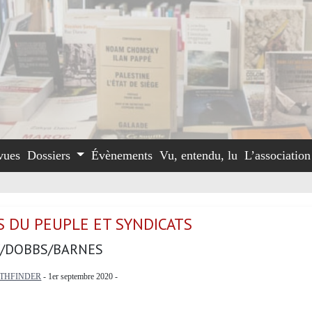
vues
Dossiers
Évènements
Vu, entendu, lu
L’associatio
S DU PEUPLE ET SYNDICATS
/DOBBS/BARNES
ATHFINDER
- 1er septembre 2020 -