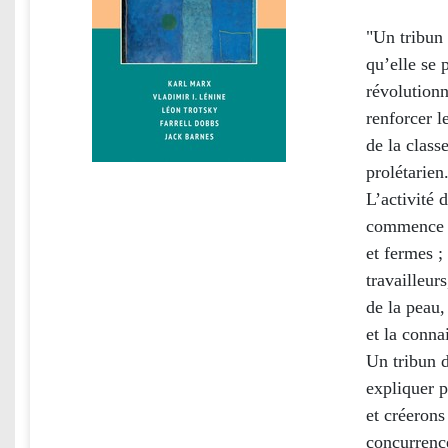
"Un tribun 
qu’elle se 
révolutionn
renforcer l
de la class
prolétarien
L’activité 
commence pa
et fermes ;
travailleur
de la peau,
et la conna
Un tribun d
expliquer p
et créerons
concurrence