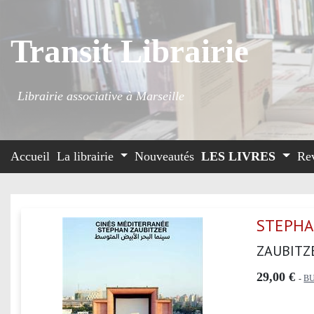
Transit Librairie
Librairie associative à Marseille
Accueil
La librairie
Nouveautés
LES LIVRES
Re
STEPHA
ZAUBITZ
29,00 €
-
B