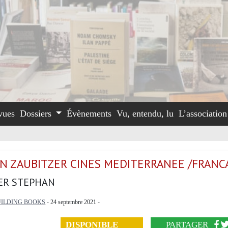
vues
Dossiers
Évènements
Vu, entendu, lu
L’associatio
N ZAUBITZER CINES MEDITERRANEE /FRANC
ER STEPHAN
UILDING BOOKS
- 24 septembre 2021 -
DISPONIBLE
PARTAGER