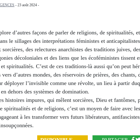
RGENCES
- 23 août 2024 -
plore d’autres façons de parler de religions, de spiritualités, e
dans le sillages des interprétations féministes et anticapitaliste
 sorcières, des relectures anarchistes des traditions juives, des
nies décoloniales et des liens que les écoféministes tissent en
 et spiritualités. C’est de ces traditions-là aussi qu’on peut h
 vers d’autres mondes, des réservoirs de prières, des chants, d
ur déployer l’invisible comme une révolte, un lieu à partir du
r en dehors des systèmes de domination.
s histoires impures, qui mêlent sorcières, Dieu et fantômes, p
 spiritualités et de religions, c’est un moyen de faire avec le
ngageant à les transformer vers futurs libérateurs, antifascistes
 insoupçonnées.
DISPONIBLE
PARTAGER