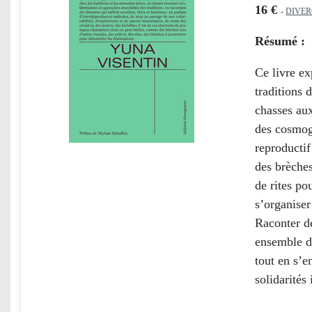
16 €
-
DIVE
Résumé :
Ce livre ex
traditions 
chasses aux
des cosmogo
reproductif
des brèches
de rites po
s’organise
Raconter de
ensemble de
tout en s’e
solidarités