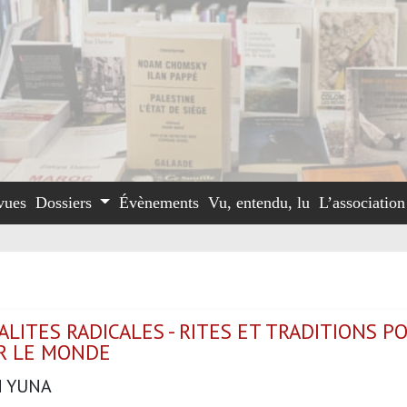
vues
Dossiers
Évènements
Vu, entendu, lu
L’associatio
ALITES RADICALES - RITES ET TRADITIONS P
R LE MONDE
N YUNA