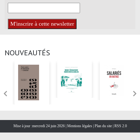
NOUVEAUTÉS
Mise à jour :mercredi 24 juin 2026 |
Mentions légales
|
Plan du site
|
RSS 2.0