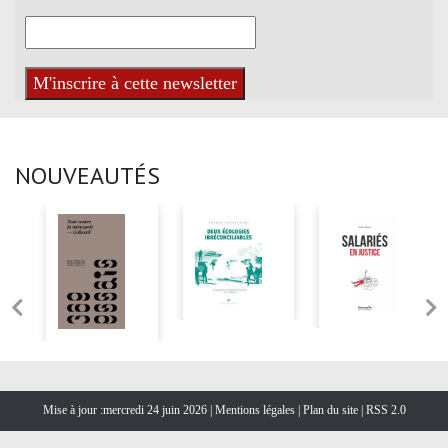
NOUVEAUTÉS
Mise à jour :mercredi 24 juin 2026 |
Mentions légales
|
Plan du site
|
RSS 2.0