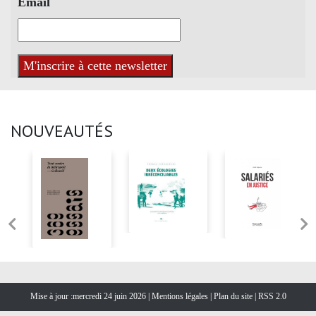
Email
NOUVEAUTÉS
Mise à jour :mercredi 24 juin 2026 |
Mentions légales
|
Plan du site
|
RSS 2.0